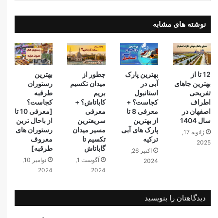
نوشته های مشابه
12 تا از
بهترین پارک
چطور از
بهترین
بهترین جاهای
آبی در
میدان تکسیم
رستوران
تفریحی
استانبول
بریم
طرقبه
اطراف
کجاست؟ +
کاباتاش؟ +
کجاست؟
اصفهان در
معرفی 8 تا
معرفی
[معرفی 10 تا
سال 1404
از بهترین
سریعترین
از باحال ترین
پارک های آبی
مسیر میدان
رستوران‌ های
ژانویه 17,
ترکیه
تکسیم تا
معروف
2025
گاباتاش
طرقبه]
اکتبر 26,
آگوست 1,
نوامبر 10,
2024
2024
2024
دیدگاهتان را بنویسید