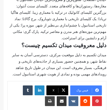
مغازه‌ها، رستوران‌ها و کافه‌های متعدد. کلیسای سنت آنتوان:
بزرگترین کلیسای کاتولیک در ترکیه با معماری زیبا. کلیسای هاگیا
تریادا: یک کلیسای تاریخی با معماری نئوباروک. برج گالاتا: نماد
تاریخی استانبول با چشم‌اندازی بی‌نظیر از شهر. موزه پرا: یکی از
مهم‌ترین موزه‌های هنر مدرن و معاصر ترکیه. پارک گزی: مکانی
آرام و دلنشین برای استراحت.
دلیل معروفیت میدان تکسیم چیست؟
میدان تکسیم به دلیل موقعیت مرکزی، دسترسی آسان به سایر
نقاط شهر، و همچنین حضور بسیاری از جاذبه‌های تاریخی و
فرهنگی، بسیار معروف است. این میدان در طول تاریخ شاهد
رویدادهای مهمی بوده و نمادی از هویت شهری استانبول است.
لینکدین
‫تامبلر
فیس بوک
X
‫پین‌ترست
‫رددیت
‫VKontakte
اشتراک گذاری از طریق ایمیل
چاپ