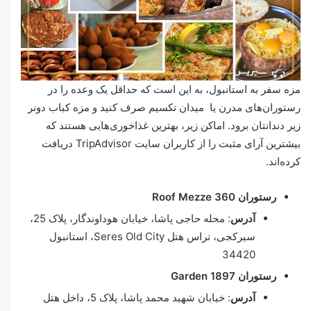
مزه سفر به استانبول، به این است که حداقل یک وعده را در
رستوران‌های مدرن یا میدان تکسیم صرف کنید و مزه کباب دونر
زیر دندانتان برود. اماکن زیر، بهترین غذاخوری‌هایی هستند که
بیشترین آرای مثبت را از کاربران سایت TripAdvisor دریافت
کرده‌اند.
رستوران
Roof Mezze 360
آدرس
: محله حاجی پاشا، خیابان هوداوندگار، پلاک 25،
سیرکجی، تراس هتل Seres Old City، استانبول
34420
رستوران
Garden 1897
آدرس
: خیابان شهید محمد پاشا، پلاک 5، داخل هتل