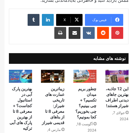
ممکن بازدید کنید و خاطراتی به‌یادماندنی بسازید.
لینکدین
‫تامبلر
فیس بوک
X
‫پین‌ترست
‫رددیت
‫VKontakte
اشتراک گذاری از طریق ایمیل
چاپ
نوشته های مشابه
این 12 جاذبه،
چطور بریم
زیبا‌ترین
بهترین پارک
بهترین جاهای
میدان
عمارت های
آبی در
دیدنی اطراف
تکسیم؟ +
تاریخی
استانبول
شیراز هستند!
چی ببینیم؟
شیراز:
کجاست؟ +
چی بخوریم؟
معرفی 8 تا
معرفی 8 تا
جولای 7,
کجا بمونیم؟
از بناهای
از بهترین
2024
قدیمی شیراز
پارک های آبی
آگوست 18,
ترکیه
مارس 4,
2024