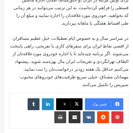
قسطی را فراهم کرده‌است. به این ترتیب می‎‌‌توانید در هر زمانی
که بخواهید، خودروی موردعلاقه‌تان را اجاره نمایید و مبلغ آن را
طی اقساط هفتگی یا ماهانه بپردازید.
در سراسر سال و به خصوص ایام تعطیلات، خیل عظیم مسافران
از اقصی نقاط ایران برای سفرهای کاری یا تفریحی، راهی پایتخت
می‌شوند. اگر برنامه چیده‌اید تا با اجاره خودروی موردعلاقه‌تان از
الطاف تهرانگردی و تفریحات ایران مال بهره‌مند شوید، پیشنهاد
می‌کنیم حداقل یک هفته زودتر درخواست‌تان را ثبت نمایید.
مهمانان مشتاق، خیلی سریع ظرفیت‌های خودروهای محبوب
سپریس را تکمیل می‌کنند.
لینکدین
‫تامبلر
فیس بوک
X
‫پین‌ترست
‫رددیت
‫VKontakte
اشتراک گذاری از طریق ایمیل
چاپ