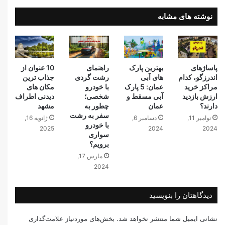
نوشته های مشابه
پاساژهای
بهترین پارک‌
راهنمای
10 عنوان از
اندرزگو، کدام
های آبی
رشت گردی
جذاب ترین
مراکز خرید
عمان: 5 پارک
با خودرو
مکان های
ارزش بازدید
آبی مسقط و
شخصی؛
دیدنی اطراف
دارند؟
عمان
چطور به
مشهد
سفر به رشت
نوامبر 11,
دسامبر 6,
ژانویه 16,
با خودرو
2025
2024
2024
سواری
برویم؟
مارس 17,
2024
دیدگاهتان را بنویسید
نشانی ایمیل شما منتشر نخواهد شد.
بخش‌های موردنیاز علامت‌گذاری