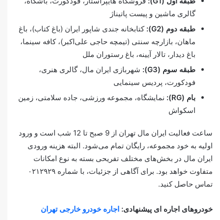
طبقه اول (
G1
):
فروشگاه هایپراستار، فودکورت، باشگاه،
گالری ماشین و پیست پاتیناژ
طبقه دوم (
G2
):
کتابخانه جندی شاپور ایران (باغ کتاب)، باغ
ماهان، بازارچه سنتی (تیمچه حاجی علی‌اکبر)، کافه سینما،
باغ دیدار، تالار آیینه، باغ رستوران ملل
طبقه سوم (
G3
):
شهربازی ایران مال، گالری هنری،
فودکورت، پردیس سینمایی
بام (
RG
):
نمایشگاه، مجموعه ورزشی، جاده سلامتی، زمین
اسکواش
ساعت فعالیت ایران مال تهران از 9 صبح تا 12 شب است و ورود
اولیه به خود مجموعه، رایگان تمام می‎‌شود. البته هزینه ورودی
ایران مال در بخش‌های مختلف تفریحی بسته به نوع امکانات
متفاوت خواهد بود. برای آگاهی از جزئیات، با شماره ۰۲۱۲۹۲۹
تماس حاصل کنید.
خودروهای اجاره ای پیشنهادی:
اجاره خودرو خارجی تهران