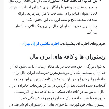
باغ کتاب (کتابخانه جندی شاپور):
یکی از تفریحات ایران مال
با قیمت مناسب و تقریباً رایگان برای عشاق ادبیات، بیش از
500 عنوان کتاب را در مساحت 3 هزارمترمربعی ارائه
می‎دهد. محیط دنج و نیمه اروپایی این بخش، یکی از
جذاب‌ترین تفریحات ایران مال برای بزرگسالان به شمار
می‌آید.
خودروهای اجاره ای پیشنهادی:
اجاره ماشین ارزان تهران
رستوران‌ ها و کافه‌ های ایران مال
به قول بزرگی، حق سیاحت در یک مکان زمانی ادا می‌شود که از
غذای آن بچشید. یکی از خوشمزه‌ترین تفریحات ایران مال برای
خانواده‌ها، زوج‌ها و جوانان، در بخش کافه رستوران این مجتمع
گنجانده شده است. بعد از گردش در مرکز تفریحات خانواده ایران
مال، می‌توانید در کافه‌های شیکی مانند کافه دیدار، لانژسینما،
کاپوچینو یا شربتخانه، با یک فنجان قهوه رفع خستگی کنید.
رستوران‌های فودکورت، غذاخوری هانی یا رستوران ام شریف در