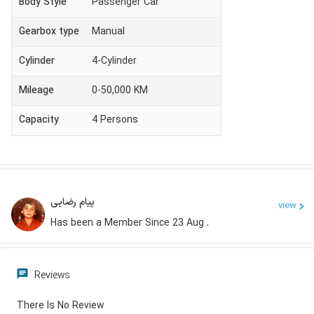
Body Style
Passenger Car
Gearbox type
Manual
Cylinder
4-Cylinder
Mileage
0-50,000 KM
Capacity
4
Persons
پیام رضایی
view
Has been a Member Since 23 Aug .
Reviews
There Is No Review