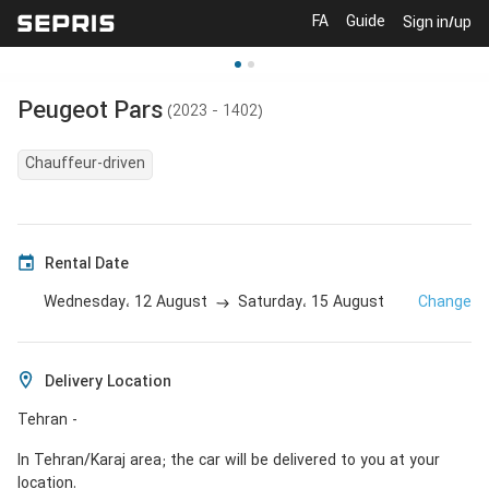
FA
Guide
Sign in/up
Peugeot
Pars
(
2023 - 1402
)
Chauffeur-driven
Rental Date
12 August
15 August
Change
Wednesday،
Saturday،
Delivery Location
Tehran -
In Tehran/Karaj area; the car will be delivered to you at your
location.