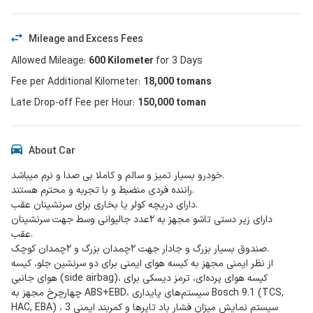
Mileage and Excess Fees
Allowed Mileage
:
600
Kilometer
for
3
Days
Fee per Additional Kilometer
:
18,000
tomans
Late Drop-off Fee per Hour
:
150,000 toman
About Car
خودرو بسیار تمیز و سالم و کاملا بی صدا و نرم میباشد.
راننده فردی منضبط و با تجربه و محترم هستند.
دارای دریچه کولر یا بخاری برای سرنشینان عقب.
دارای زیر دستی تاشو مجهز به ۲عدد جالیوانی وسط جهت سرنشینان
عقب.
صندوق بسیار بزرگ و جادار جهت ۲چمدان بزرگ و ۲چمدان کوچک.
از نظر ایمنی مجهز به کیسه هوای ایمنی برای دو سرنشین جلو، کیسه
هوای جانبی (side airbag)، کیسه هوای پرده‌ای، ترمز دیسکی برای
چهارچرخ مجهز به ABS+EBD، سیستم‌های پایداری Bosch 9.1 (TCS,
HAC, EBA) ، سیستم نمایش میزان فشار باد تایرها و کمربند ایمنی 3