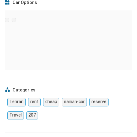
Car Options
Categories
Tehran
rent
cheap
iranian-car
reserve
Travel
207