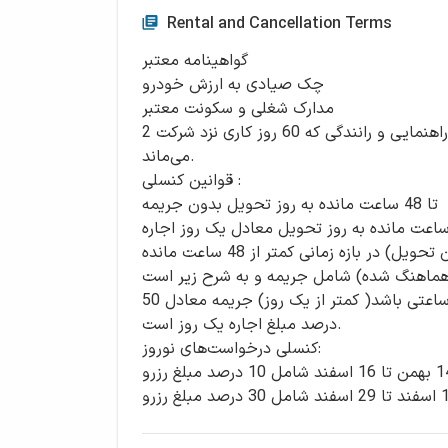
Rental and Cancellation Terms
گواهینامه معتبر
چک صیادی به ارزش خودرو
مدارک شغلی و سکونت معتبر
2 میلیون تومان ودیعه بابت جرائم احتمالی راهنمایی و رانندگی که 60 روز کاری نزد شرکت
می‌ماند.
قوانین کنسلی :
تا 48 ساعت مانده به روز تحویل بدون جریمه
تر از 48 ساعت مانده به روز تحویل معادل یک روز اجاره
تغییر زمان تحویل رزرو (به تعویق انداختن زمان تحویل) در بازه زمانی کمتر از 48 ساعت مانده
 هماهنگ شده) شامل جریمه و به شرح زیر است:
اگر تاخیر در تحویل گرفتن خودرو به صورت ساعتی باشد( کمتر از یک روز) جریمه معادل 50
درصد مبلغ اجاره یک روز است.
کنسلی درخواست‌های نوروز:
در صورت اعلام کنسلی در بازه 14 بهمن تا 16 اسفند شامل 10 درصد مبلغ رزرو