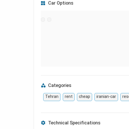
Car Options
Categories
Tehran
rent
cheap
iranian-car
res
Technical Specifications