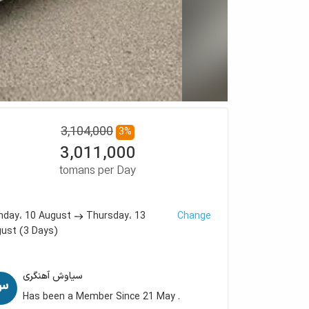
3,104,000
3
%
3,011,000
tomans per Day
10 August
13
Change
nday،
Thursday،
gust
(
3
Days
)
سیاوش آهنگری
Has been a Member Since 21 May .