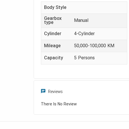
Body Style
Gearbox
Manual
type
Cylinder
4-Cylinder
Mileage
50,000-100,000 KM
Capacity
5
Persons
Reviews
There Is No Review