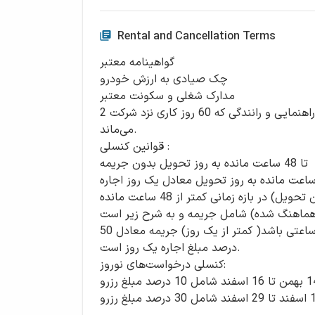
Rental and Cancellation Terms
گواهینامه معتبر
چک صیادی به ارزش خودرو
مدارک شغلی و سکونت معتبر
2 میلیون تومان ودیعه بابت جرائم احتمالی راهنمایی و رانندگی که 60 روز کاری نزد شرکت
می‌ماند.
قوانین کنسلی :
تا 48 ساعت مانده به روز تحویل بدون جریمه
تر از 48 ساعت مانده به روز تحویل معادل یک روز اجاره
تغییر زمان تحویل رزرو (به تعویق انداختن زمان تحویل) در بازه زمانی کمتر از 48 ساعت مانده
 هماهنگ شده) شامل جریمه و به شرح زیر است:
اگر تاخیر در تحویل گرفتن خودرو به صورت ساعتی باشد( کمتر از یک روز) جریمه معادل 50
درصد مبلغ اجاره یک روز است.
کنسلی درخواست‌های نوروز:
در صورت اعلام کنسلی در بازه 14 بهمن تا 16 اسفند شامل 10 درصد مبلغ رزرو