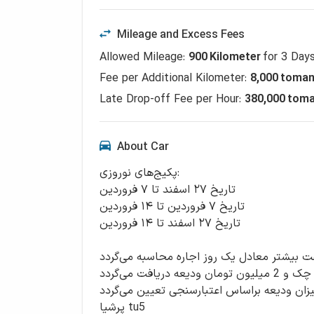
Mileage and Excess Fees
Allowed Mileage
:
900
Kilometer
for
3
Day
Fee per Additional Kilometer
:
8,000
toman
Late Drop-off Fee per Hour
:
380,000 tom
About Car
پکیج‌های نوروزی:
تاریخ ۲۷ اسفند تا ۷ فروردین
تاریخ ۷ فروردین تا ۱۴ فروردین
تاریخ ۲۷ اسفند تا ۱۴ فروردین
ت بیشتر معادل یک روز اجاره محاسبه می‌گردد.
درصورتیکه نتیجه اعتبارسنجی بالا باشد یک فقزه چک و 2 میلیون تومان ودیعه دریافت می‌گردد
زان ودیعه براساس اعتبارسنجی تعیین می‌‌گردد.
پرشیا tu5