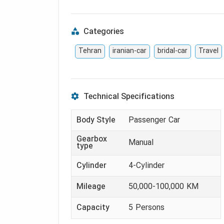
Categories
Tehran
iranian-car
bridal-car
Travel
Technical Specifications
Body Style
Passenger Car
Gearbox
Manual
type
Cylinder
4-Cylinder
Mileage
50,000-100,000 KM
Capacity
5
Persons