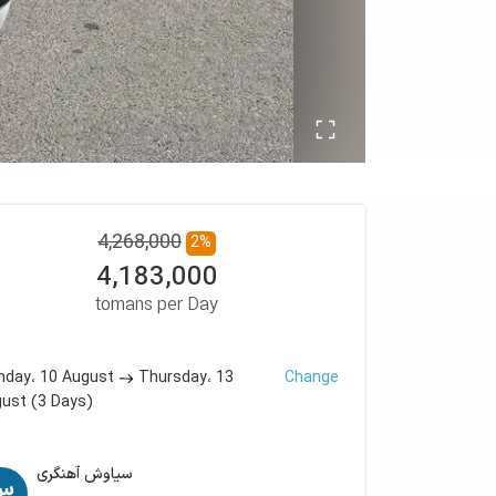
4,268,000
2
%
4,183,000
tomans per Day
10 August
13
Change
nday،
Thursday،
gust
(
3
Days
)
سیاوش آهنگری