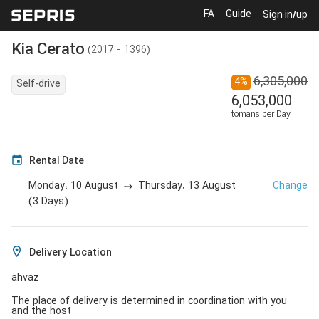
FA
Guide
Sign in/up
Kia
Cerato
(
2017 - 1396
)
6,305,000
4
%
Self-drive
6,053,000
tomans per Day
Rental Date
10 August
13 August
Change
Monday،
Thursday،
(
3
Days
)
Delivery Location
ahvaz
The place of delivery is determined in coordination with you
and the host