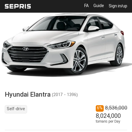
FA
Guide
Sign in/up
Hyundai
Elantra
(
2017 - 1396
)
8,536,000
6
%
Self-drive
8,024,000
tomans per Day