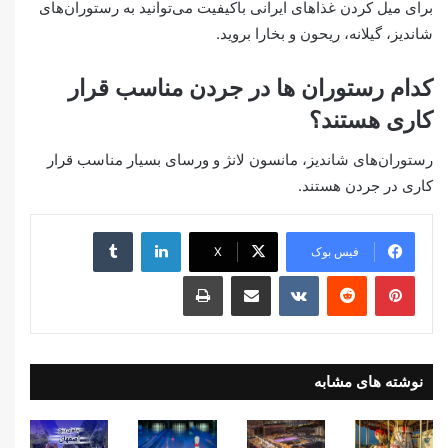
برای میل کردن غذاهای ایرانی باکیفیت می‌توانید به رستوران‌های
شاندیز، گیلانه، ریحون و بخارا بروید.
کدام رستوران ها در جردن مناسب قرار
کاری هستند؟
رستوران‌های شاندیز، مانسون لانژ و ورسای بسیار مناسب قرار
کاری در جردن هستند.
لینکدین
‫تامبلر
فیس بوک
X
‫پین‌ترست
‫رددیت
‫VKontakte
اشتراک گذاری از طریق ایمیل
چاپ
نوشته های مشابه