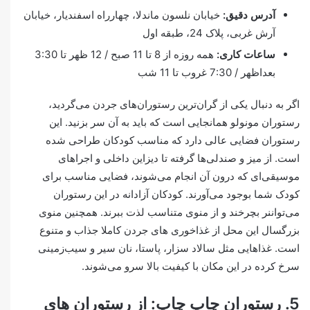
آدرس دقیق:
خیابان نلسون ماندلا، چهارراه اسفندیار، خیابان
آرش غربی، پلاک 24، طبقه اول
ساعات کاری:
همه روزه از 8 تا 11 صبح / 12 ظهر تا 3:30
بعداظهر / 7:30 غروب تا 11 شب
اگر به دنبال یکی از گران‌ترین رستوران‌های جردن می‌گردید،
رستوران مونولو همانجایی است که باید به آن سر بزنید. این
رستوران فضایی عالی دارد که مناسب کودکان طراحی شده
است. از میز و صندلی‌ها گرفته تا دیزاین داخلی و اجراهای
موسیقی‌ای که درون آن انجام می‌شوند، فضایی مناسب برای
کودک شما بوجود می‌آورند. کودکان آزادانه در این رستوران
می‌تواننر بچرخند و از منوی متناسب لذت ببرند.‌ همچنین منوی
بزرگسال این محل از غذاخوری های جردن کاملا جذاب و متنوع
است. غذاهایی مثل سالاد سزار، پاستا، نان سیر و سیب‌زمینی
سرخ کرده در این مکان با کیفیت بالا سرو می‌‌شوند.
5. رستوران چاپ چاپ: از رستوران های