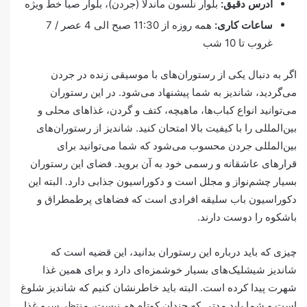
آدرس دقیق:
بلوار نلسون ماندلا (جردن)، بلوار صبا خط ویژه
ساعات کاری:
همه روزه از 11:30 صبح الی 4 عصر / 7
غروب تا 10 شب
اگر به دنبال یکی از رستوران‌های با موسیقی زنده در جردن
می‌گردید، شاندیز به شما پیشنهاد می‌شود. در این رستوران
می‌توانید انواع کباب‌ها، ماهیچه، کتف و گردن، غذاهای محلی و
بین‌المللی را با کیفیت بالا امتحان کنید. شاندیز از رستوران‌های
بین‌المللی جردن محسوب می‌شود که شما می‌توانید برای
قرارهای عاشقانه و رسمی خود به آن بروید. فضای این رستوران
بسیار چشم‌نواز و مجلل است و دکوراسیون جذابی دارد. البته این
دکوراسیون باب سلیقه افرادی است که فضاهای پرطمطراق و
باشکوه را دوست دارند.
چیزی که باید درباره این رستوران بدانید، این قضیه است که
شاندیز شیشلیک‌های بسیار خوشمزه‌ای دارد و برای همین غذا
شهرت پیدا کرده است. البته باید خاطرنشان کنیم که شاندیز شلوغ
است و شما باید مدتی که چندان‌ کوتاه هم نیست، منتظر سرو غذا