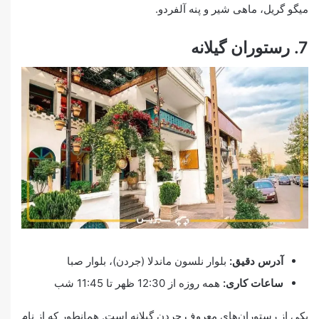
میگو گریل، ماهی شیر و پنه آلفردو.
7. رستوران گیلانه
آدرس دقیق:
بلوار نلسون ماندلا (جردن)، بلوار صبا
ساعات کاری:
همه روزه از 12:30 ظهر تا 11:45 شب
یکی از رستوران‌های معروف جردن گیلانه است. همانطور که از نام