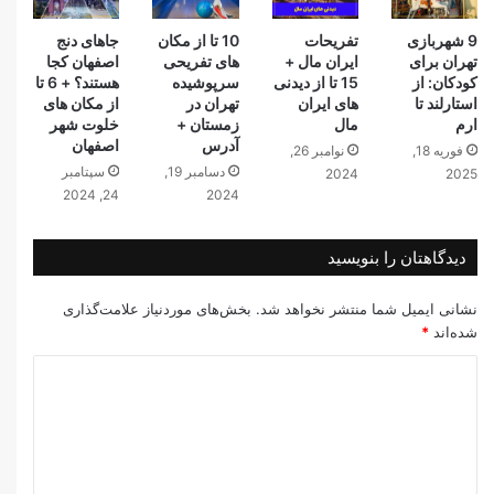
9 شهربازی
تفریحات
10 تا از مکان
جاهای دنج
تهران برای
ایران مال +
های تفریحی
اصفهان کجا
کودکان: از
15 تا از دیدنی
سرپوشیده
هستند؟ + 6 تا
استارلند تا
های ایران
تهران در
از مکان های
ارم
مال
زمستان +
خلوت شهر
آدرس
اصفهان
فوریه 18,
نوامبر 26,
دسامبر 19,
سپتامبر
2024
2025
24, 2024
2024
دیدگاهتان را بنویسید
نشانی ایمیل شما منتشر نخواهد شد.
بخش‌های موردنیاز علامت‌گذاری
شده‌اند
*
د
ی
د
گ