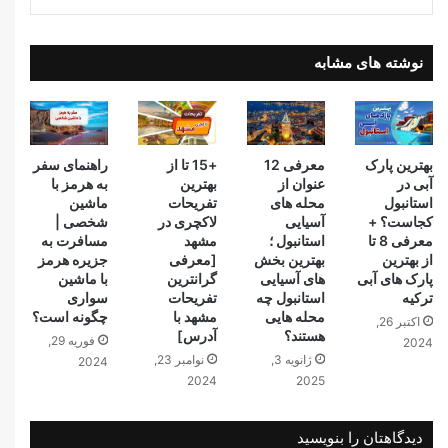
نوشته های مشابه
بهترین پارک
معرفی 12
+15 تا از
راهنمای سفر
آبی در
عنوان از
بهترین
به هرمز با
استانبول
محله های
تفریحات
ماشین
کجاست؟ +
آسیایی
لاکچری در
شخصی |
معرفی 8 تا
استانبول ؛
مشهد
مسافرت به
از بهترین
بهترین بخش
[معرفی
جزیره هرمز
پارک های آبی
های آسیایی
گرانترین
با ماشین
ترکیه
استانبول چه
تفریحات
سواری
محله هایی
مشهد با
چگونه است؟
اکتبر 26,
هستند؟
آدرس]
فوریه 29,
2024
ژانویه 3,
نوامبر 23,
2024
2024
2025
دیدگاهتان را بنویسید