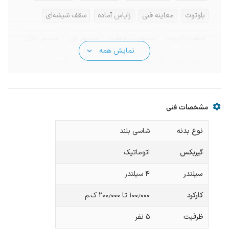
بلوتوث
معاینه فنی
زاپاس آماده
سقف شیشه‌ای
سقف پاناروما
سنسوردنده‌عقب
سنسور نور
سنسور باران
نمایش همه
کروز کنترل
گرم‌کن صندلی
مانیتور صندلی عقب
دو دیفرانسیل
مشخصات فنی
نوع بدنه
شاسی بلند
گیربکس
اتوماتیک
سیلندر
۴ سیلندر
کارکرد
۱۰۰٫۰۰۰ تا ۲۰۰٫۰۰۰ ک.م
ظرفیت
۵
نفر