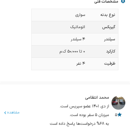
سقف شیشه‌ای
سقف پاناروما
سنسوردنده‌عقب
سنسور نور
مشخصات فنی
سنسور باران
جی‌پی‌اس
کروز کنترل
گرم‌کن صندلی
نوع بدنه
سواری
الکتریکی/ هیبرید
شارژر - USB
گیربکس
اتوماتیک
سیلندر
۴ سیلندر
کارکرد
۰ تا ۵۰٫۰۰۰ ک.م
ظرفیت
۴
نفر
محمد انتظامی
از دی ۱۴۰۱ عضو سپریس است.
مشاهده
۵
میزبان ۵ سفر بوده است.
به ۶۸% درخواست‌ها پاسخ داده است