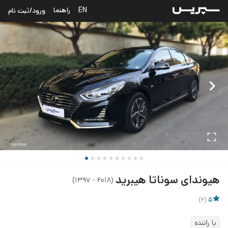
EN
راهنما
ورود/ثبت نام
هیوندای
سوناتا هیبرید
)
۲۰۱۸ - ۱۳۹۷
(
)
2
(
5
با راننده