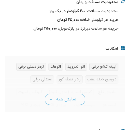
محدودیت مسافت و زمان
محدودیت مسافت
:
200
کیلومتر
در یک
روز
هزینه هر کیلومتر اضافه
:
۲۵,۰۰۰
تومان
جریمه هر ساعت دیرکرد در بازتحویل
:
۲۵۰,۰۰۰ تومان
امکانات
آیینه تاشو برقی
اتو اندروید
اتوهلد
ترمز دستی برقی
دوربین دنده عقب
رادار نقطه کور
صندلی برقی
مانیتور تاچ
کیلس استارتر (بدون کلید)
گیربکس اسپرت
نمایش همه
کیسه هوا
سیستم صوتی
ورودی USB
ورودی AUX
بلوتوث
معاینه فنی
زاپاس آماده
زنجیر چرخ