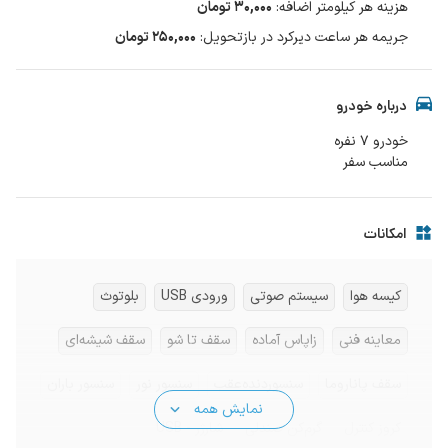
هزینه هر کیلومتر اضافه
:
۳۰,۰۰۰
تومان
جریمه هر ساعت دیرکرد در بازتحویل
:
۲۵۰,۰۰۰ تومان
درباره خودرو
مناسب سفر
امکانات
کیسه هوا
سیستم صوتی
ورودی USB
بلوتوث
معاینه فنی
زاپاس آماده
سقف تا شو
سقف شیشه‌ای
سقف پاناروما
سنسوردنده‌عقب
سنسور نور
سنسور باران
نمایش همه
کروز کنترل
گرم‌کن صندلی
شارژر - USB