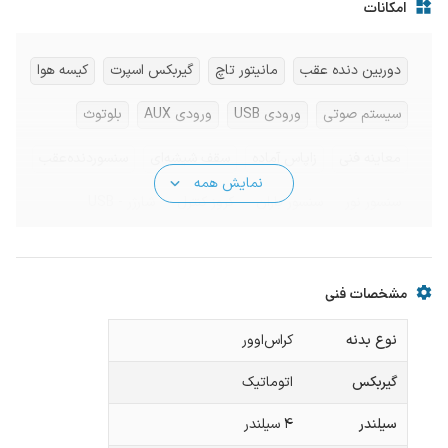
امکانات
دوربین دنده عقب
مانیتور تاچ
گیربکس اسپرت
کیسه هوا
سیستم صوتی
ورودی USB
ورودی AUX
بلوتوث
معاینه فنی
زاپاس آماده
سقف شیشه‌ای
سنسوردنده‌عقب
نمایش همه
سنسور نور
سنسور باران
کروز کنترل
شارژر - USB
مشخصات فنی
نوع بدنه
کراس‌اوور
گیربکس
اتوماتیک
سیلندر
۴ سیلندر