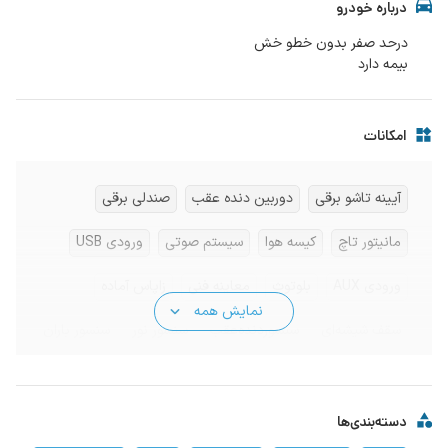
درباره خودرو
بیمه دارد
امکانات
آیینه تاشو برقی
دوربین دنده عقب
صندلی برقی
مانیتور تاچ
کیسه هوا
سیستم صوتی
ورودی USB
ورودی AUX
بلوتوث
معاینه فنی
زاپاس آماده
نمایش همه
سقف شیشه‌ای
سنسوردنده‌عقب
سنسور نور
سنسور باران
جی‌پی‌اس
کروز کنترل
گرم‌کن صندلی
شارژر - USB
دسته‌بندی‌ها