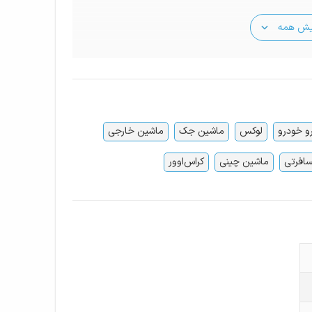
یش همه
رو خودرو
لوکس
ماشین جک
ماشین خارجی
افرتی
ماشین چینی
کراس‌اوور