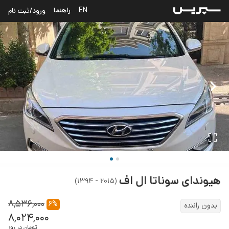
EN
راهنما
ورود/ثبت نام
هیوندای
سوناتا ال اف
)
۲۰۱۵ - ۱۳۹۴
(
۸,۵۳۶,۰۰۰
۶
%
بدون راننده
۸,۰۲۴,۰۰۰
تومان در روز