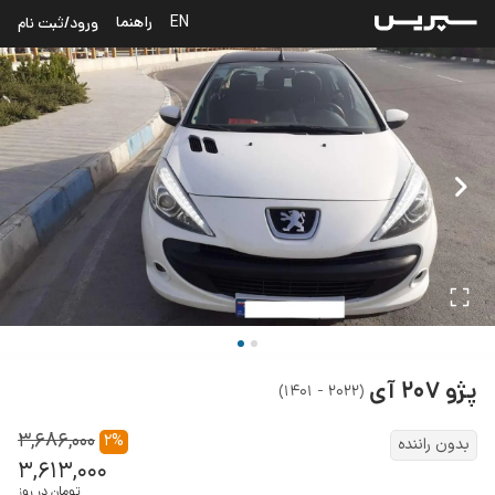
EN
راهنما
ورود/ثبت نام
پژو
۲۰۷ آی
)
۲۰۲۲ - ۱۴۰۱
(
۳,۶۸۶,۰۰۰
۲
%
بدون راننده
۳,۶۱۳,۰۰۰
تومان در روز