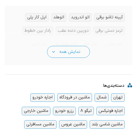
آیینه تاشو برقی
اتو اندروید
اتوهلد
اپل کار پلی
ترمز دستی برقی
دوربین دنده عقب
رادار بین خطوط
رادار جانبی
رادار جلو
رادار نقطه کور
رادار کروز
نمایش همه
شیب سنج
صندلی برقی
مانیتور تاچ
کیلس استارتر (بدون کلید)
گیربکس اسپرت
کیسه هوا
سیستم صوتی
ورودی USB
ورودی AUX
بلوتوث
دسته‌بندی‌ها
تهران
شمال
ماشین در فرودگاه
اجاره خودرو
معاینه فنی
زاپاس آماده
سقف شیشه‌ای
سقف پاناروما
اجاره فونیکس
تیگو 8
رزرو خودرو
ماشین خارجی
سنسوردنده‌عقب
سنسور نور
سنسور باران
کروز کنترل
ماشین شاسی بلند
ماشین عروس
ماشین مسافرتی
گرم‌کن صندلی
پریز برق صندوق عقب
شارژر - USB