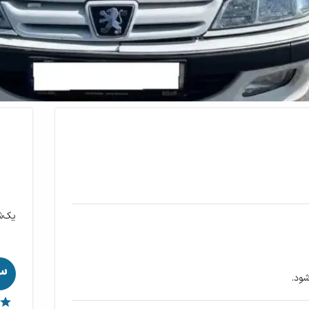
یک‌ش
ود.
۶