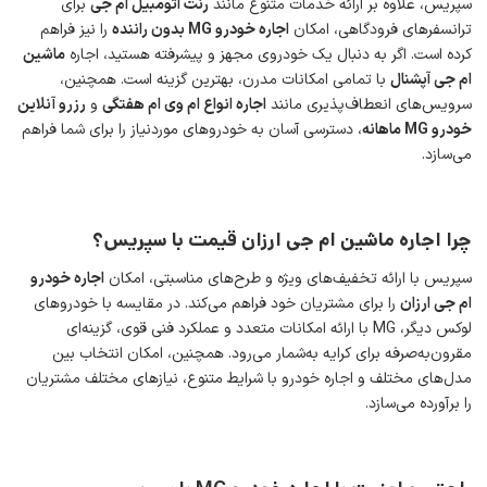
سپریس، علاوه بر ارائه خدمات متنوع مانند
رنت اتومبیل ام جی
برای
ترانسفرهای فرودگاهی، امکان
اجاره خودرو
MG
بدون راننده
را نیز فراهم
کرده است. اگر به دنبال یک خودروی مجهز و پیشرفته هستید، اجاره
ماشین
ام جی آپشنال
با تمامی امکانات مدرن، بهترین گزینه است. همچنین،
سرویس‌های انعطاف‌پذیری مانند
اجاره انواع ام وی ام هفتگی
و
رزرو آنلاین
خودرو
MG
ماهانه
، دسترسی آسان به خودروهای موردنیاز را برای شما فراهم
می‌سازد.
۰
هزار تومان
تا
۰
هزار تومان
چرا اجاره ماشین ام جی ارزان قیمت با سپریس؟
سپریس با ارائه تخفیف‌های ویژه و طرح‌های مناسبتی، امکان
اجاره خودرو
ام جی ارزان
را برای مشتریان خود فراهم می‌کند. در مقایسه با خودروهای
لوکس دیگر، MG با ارائه امکانات متعدد و عملکرد فنی قوی، گزینه‌ای
تحویل در محل به شما
مقرون‌به‌صرفه برای کرایه به‌شمار می‌رود. همچنین، امکان انتخاب بین
مدل‌های مختلف و اجاره خودرو با شرایط متنوع، نیازهای مختلف مشتریان
با راننده
را برآورده می‌سازد.
بدون راننده