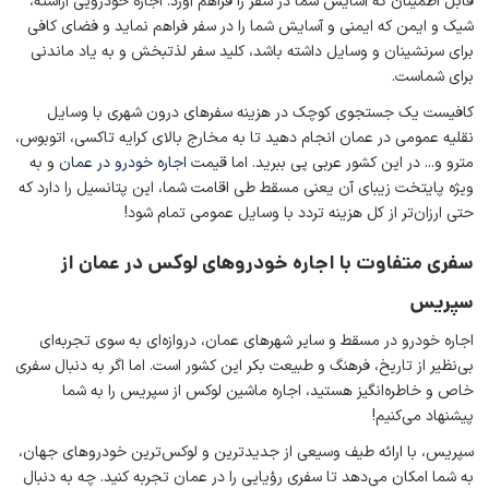
قابل اطمینان که آسایش شما در سفر را فراهم آورد. اجاره خودرویی آراسته،
شیک و ایمن که ایمنی و آسایش شما را در سفر فراهم نماید و فضای کافی
برای سرنشینان و وسایل داشته باشد، کلید سفر لذتبخش و به یاد ماندنی
برای شماست.
کافیست یک جستجوی کوچک در هزینه سفرهای درون شهری با وسایل
نقلیه عمومی در عمان انجام دهید تا به مخارج بالای کرایه تاکسی، اتوبوس،
مترو و... در این کشور عربی پی ببرید. اما قیمت
اجاره خودرو در عمان
و به
ویژه پایتخت زیبای آن یعنی مسقط طی اقامت شما، این پتانسیل را دارد که
حتی ارزان‌تر از کل هزینه تردد با وسایل عمومی تمام شود!
سفری متفاوت با اجاره خودروهای لوکس در عمان از
سپریس
اجاره خودرو در مسقط و سایر شهرهای عمان، دروازه‌ای به سوی تجربه‌ای
بی‌نظیر از تاریخ، فرهنگ و طبیعت بکر این کشور است. اما اگر به دنبال سفری
خاص و خاطره‌انگیز هستید، اجاره ماشین لوکس از سپریس را به شما
پیشنهاد می‌کنیم!
سپریس، با ارائه طیف وسیعی از جدیدترین و لوکس‌ترین خودروهای جهان،
به شما امکان می‌دهد تا سفری رؤیایی را در عمان تجربه کنید. چه به دنبال